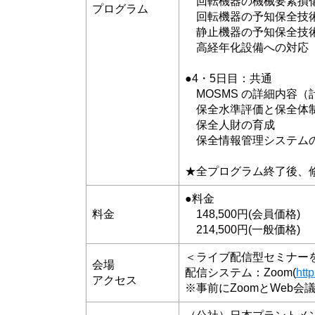
回転機器の機械要素損
プログラム
回転機器の予知保全技
静止機器の予知保全技
高経年化設備への対応
●4・5日目：共通
MOSMS の詳細内容（計
保全水準評価と保全体
保全人財の育成
保全情報管理システム
★全プログラム終了後、
●料金
料金
148,500円(会員価格)
214,500円(一般価格)
＜ライブ配信型セミナー
会場
配信システム：Zoom(
htt
アクセス
※事前にZoomとWeb