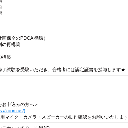
傷
術
術
画保全のPDCA 循環）
制の再構築
の構築
修了試験を受験いただき、合格者には認定証書を授与します★
をお申込みの方へ＞
ps://zoom.us/)
会議用マイク・カメラ・スピーカーの動作確認をお願いいたしま