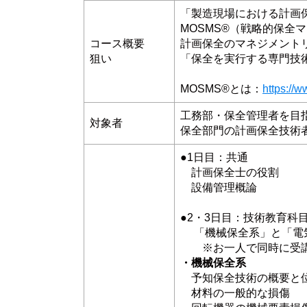
「製造現場における計画
MOSMS®（戦略的保全
コース概要
計画保全のマネジメント
狙い
「保全を実行する専門技
MOSMS®とは：
https://w
工務部・保全管理者を目
対象者
保全部門の計画保全技術
●1日目：共通
計画保全士の役割
設備管理概論
●2・3日目：技術教育科目
「機械保全系」と「電気
※お一人で同時に受講
・機械保全系
予知保全技術の概要と
材料の一般的な損傷