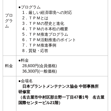
●プログラム
1．厳しい経済環境への対応
プロ
2．ＴＰＭとは
グラ
3．ＴＰＭの歴史と進化
ム
4．ＴＰＭの８本柱の概要
5．ＴＰＭ推進プログラム
6．ＴＰＭ活動推進のポイント
7．ＴＰＭ推進事例
8．質疑・応答
●料金
料金
28,600円(会員価格)
36,300円(一般価格)
●会場名
日本プラントメンテナンス協会 中部事務所
研修室
（名古屋市中村区那古野一丁目47番1号 名古屋
国際センタービル21階）