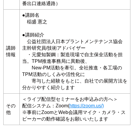
番出口連絡通路）
●講師名
稲盛 憲之
●講師紹介
公益社団法人日本プラントメンテナンス協会
講師
主幹研究員/技術アドバイザー
情報
・元愛知製鋼：製造現場で自主保全活動を担
当。TPM推進事務局に異動後、
New-PM活動を牽引。全社推進・各工場の
TPM活動のしくみや活性化に
寄与した経験をもとに、自社での展開方法を
分かりやすく紹介します
＜ライブ配信型セミナーをお申込みの方へ＞
その
配信システム：Zoom(
https://zoom.us/)
他
※事前にZoomとWeb会議用マイク・カメラ・ス
ピーカーの動作確認をお願いいたします