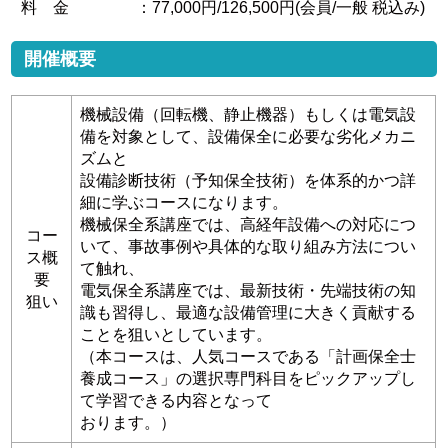
料 金
：77,000円/126,500円(会員/一般 税込み)
開催概要
機械設備（回転機、静止機器）もしくは電気設
備を対象として、設備保全に必要な劣化メカニ
ズムと
設備診断技術（予知保全技術）を体系的かつ詳
細に学ぶコースになります。
機械保全系講座では、高経年設備への対応につ
コー
いて、事故事例や具体的な取り組み方法につい
ス概
て触れ、
要
電気保全系講座では、最新技術・先端技術の知
狙い
識も習得し、最適な設備管理に大きく貢献する
ことを狙いとしています。
（本コースは、人気コースである「計画保全士
養成コース」の選択専門科目をピックアップし
て学習できる内容となって
おります。）