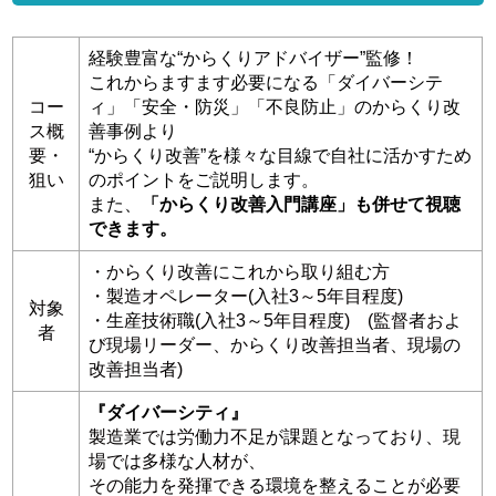
経験豊富な“からくりアドバイザー”監修！
これからますます必要になる「ダイバーシテ
コー
ィ」「安全・防災」「不良防止」のからくり改
ス概
善事例より
要・
“からくり改善”を様々な目線で自社に活かすため
狙い
のポイントをご説明します。
また、
「からくり改善入門講座」も併せて視聴
できます。
・からくり改善にこれから取り組む方
・製造オペレーター(入社3～5年目程度)
対象
・生産技術職(入社3～5年目程度) (監督者およ
者
び現場リーダー、からくり改善担当者、現場の
改善担当者)
『ダイバーシティ』
製造業では労働力不足が課題となっており、現
場では多様な人材が、
その能力を発揮できる環境を整えることが必要