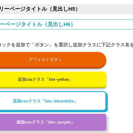
フリーページタイトル（見出しH5）
リーページタイトル（見出しH6）
ロックを追加で「ボタン」を選択し追加クラスに下記クラス名
デフォルトボタン
追加cssクラス「btn–yellow」
追加cssクラス「btn–bluewhite」
追加cssクラス「btn–purple」