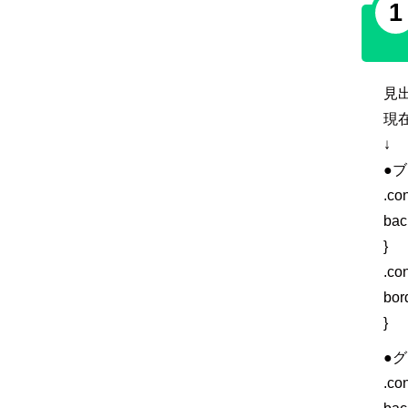
1
見
現
↓
●
.co
bac
}
.co
bor
}
●
.co