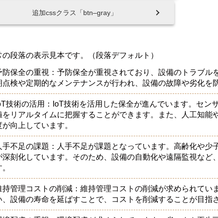
追加cssクラス「btn–gray」
常の段落の表示見本です。（段落デフォルト）
予防保全の重視：予防保全が重視されており、設備のトラブル
期点検や定期的なメンテナンスが行われ、設備の故障や劣化を
IoT技術の活用：IoT技術を活用した保全が進んでいます。セ
値をリアルタイムに把握することができます。また、人工知能
度が向上しています。
人手不足の課題：人手不足が課題となっています。高齢化や少
が深刻化しています。そのため、設備の自動化や遠隔監視など
す。
維持管理コストの削減：維持管理コストの削減が求められてい
い、設備の寿命を延ばすことで、コストを削減することが目指