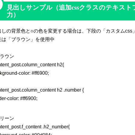
見出しサンプル（追加cssクラスのテキストフィ
力）
出しの背景色と○の色を変更する場合は、下段の「カスタムcss
在は「ブラウン」を使用中
ブラウン
ntent_post.column_content h2{
kground-color: #ff6900;
ntent_post.column_content h2 .number {
der-color: #ff6900;
グリーン
ntent_post.f_content .h2_number{