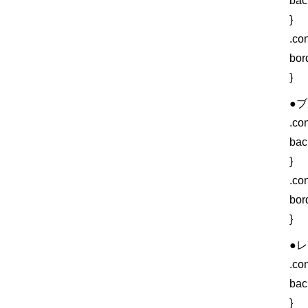
bac
}
.co
bor
}
●
.co
bac
}
.co
bor
}
●
.co
bac
}