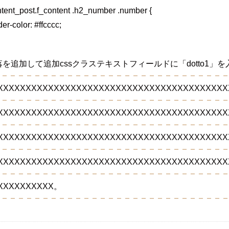
ntent_post.f_content .h2_number .number {
er-color: #ffcccc;
落を追加して追加cssクラステキストフィールドに「dotto1」を
XXXXXXXXXXXXXXXXXXXXXXXXXXXXXXXXXXXXXXXXX
XXXXXXXXXXXXXXXXXXXXXXXXXXXXXXXXXXXXXXXXX
XXXXXXXXXXXXXXXXXXXXXXXXXXXXXXXXXXXXXXXXX
XXXXXXXXXXXXXXXXXXXXXXXXXXXXXXXXXXXXXXXXX
XXXXXXXXXX。