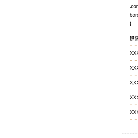
.co
bord
}
段
XX
XX
XX
XX
XX