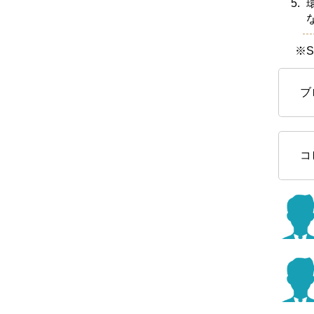
※S
ブ
コ