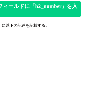
ールドに「h2_number」を入
」に以下の記述を記載する。