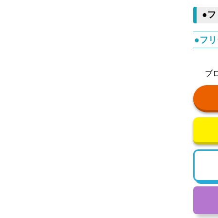
●
●フ
ブ