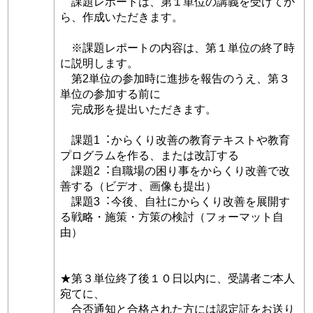
課題レポートは、第１単位の講義を受けてか
ら、作成いただきます。
※課題レポートの内容は、第１単位の終了時
に説明します。
第2単位の参加時に進捗を報告のうえ、第３
単位の参加する前に
完成形を提出いただきます。
課題1︓からくり改善の教育テキストや教育
プログラムを作る、または改訂する
課題2︓⾃職場の困り事をからくり改善で改
善する（ビデオ、画像も提出）
課題3︓今後、⾃社にからくり改善を展開す
る戦略・施策・⽅策の検討（フォーマット⾃
由）
★第３単位終了後１０⽇以内に、受講者ご本⼈
宛てに、
合否通知と合格された⽅には認定証をお送り