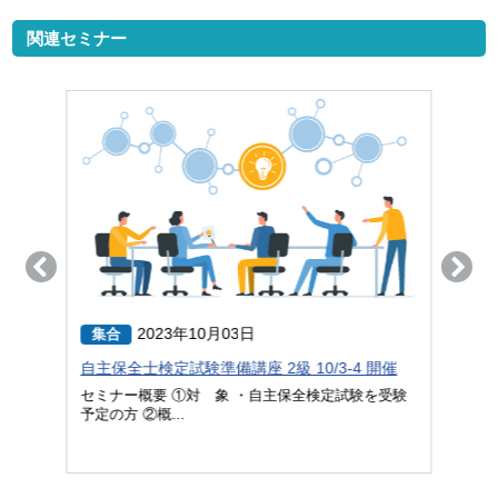
関連セミナー
2023年10月03日
集合
ラ
ース
自主保全士検定試験準備講座 2級 10/3-4 開催
自主
度 9
セミナー概要 ①対 象 ・自主保全検定試験を受験
予定の方 ②概...
コース
開催
づい