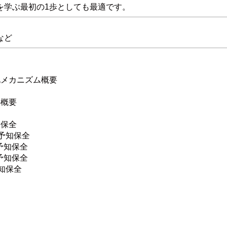
を学ぶ最初の1歩としても最適です。
など
劣化メカニズム概要
の概要
知保全
予知保全
予知保全
予知保全
知保全