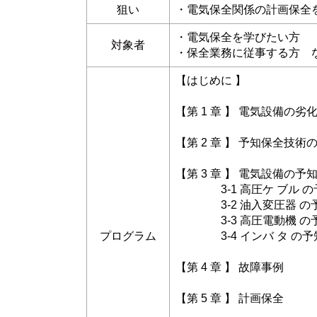
狙い
・電気保全関係の計画保全
・電気保全を学びたい方
対象者
・保全業務に従事する方 
【はじめに 】
【第 1 章 】 電気設備の
【第 2 章 】 予知保全技術
【第 3 章 】 電気設備の予
3‐1 高圧ケ ブル の
3‐2 油入変圧器 の
3‐3 高圧電動機 の
プログラム
3‐4 インバ タ の予
【第 4 章 】 故障事例
【第 5 章 】 計画保全