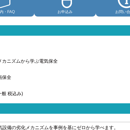
内・FAQ
お申込み
お問い
メカニズムから学ぶ電気保全
画保全
方
/一般 税込み)
気設備の劣化メカニズムを事例を基にゼロから学べます。