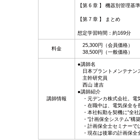
【第 6 章 】 機器別管理基
【第 7 章 】 まとめ
想定学習時間：約169分
25,300円（会員価格）
料金
38,500円（一般価格）
●講師名
日本プラントメンテナン
主幹研究員
西山 達吉
●講師紹介
講師情報
・元デンカ株式会社。電気
・在職中は、電気保全を
・本社転勤を契機に“全社
・“計画保全システム”構築
・計画保全士セミナーでは
・現在は後輩の計画保全