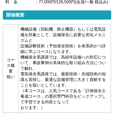
料 金
：77,000円/126,500円(会員/一般 税込み)
開催概要
機械設備（回転機、静止機器）もしくは電気設
備を対象として、設備保全に必要な劣化メカニ
ズムと
設備診断技術（予知保全技術）を体系的かつ詳
細に学ぶコースになります。
機械保全系講座では、高経年設備への対応につ
コー
いて、事故事例や具体的な取り組み方法につい
ス概
て触れ、
要
電気保全系講座では、最新技術・先端技術の知
狙い
識も習得し、最適な設備管理に大きく貢献する
ことを狙いとしています。
（本コースは、人気コースである「計画保全士
養成コース」の選択専門科目をピックアップし
て学習できる内容となって
おります。）