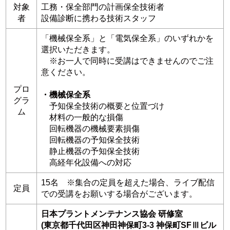
対象
工務・保全部門の計画保全技術者
者
設備診断に携わる技術スタッフ
「機械保全系」と「電気保全系」のいずれかを
選択いただきます。
※お一人で同時に受講はできませんのでご注
意ください。
プロ
・機械保全系
グラ
予知保全技術の概要と位置づけ
ム
材料の一般的な損傷
回転機器の機械要素損傷
回転機器の予知保全技術
静止機器の予知保全技術
高経年化設備への対応
15名 ※集合の定員を超えた場合、ライブ配信
定員
での受講をお願いする場合がございます。
日本プラントメンテナンス協会 研修室
(東京都千代田区神田神保町3-3 神保町SFⅢビル