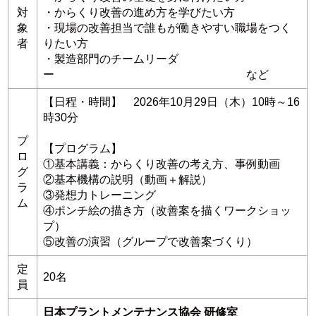
対
・からくり改善の進め方を学びたい方
象
・現場の改善担当で誰もが働きやすい職場をつく
者
りたい方
・製造部門のチームリーダ
ー など
【日程・時間】 2026年10月29日（木）10時～16
時30分
プ
【プログラム】
ロ
①基本講義：からくり改善の考え方、事例動画
グ
②基本機構の説明（動画＋解説）
ラ
③発想力トレーニング
ム
④ポンチ絵の描き方（改善案を描くワークショッ
プ）
⑤改善の演習（グループで改善案づくり）
定
20名
員
日本プラントメンテナンス協会 研修室