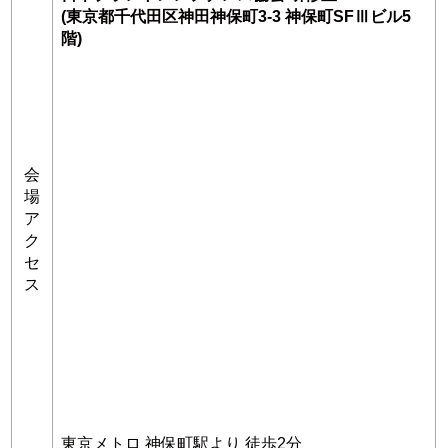
(東京都千代田区神田神保町3-3 神保町SFⅢビル5
階)
会
場
ア
ク
セ
ス
東京メトロ 神保町駅より 徒歩2分