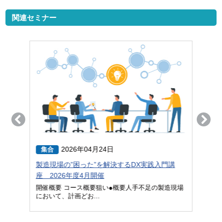
関連セミナー
2026年04月24日
集合
集
製造現場の”困った”を解決するDX実践入門講
【キ
座 2026年度4月開催
開催
を活用
開催概要 コース概要狙い●概要人手不足の製造現場
開催
において、計画どお...
作→